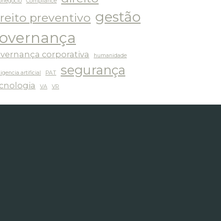
onegócio
Compliance
gestão
ireito preventivo
overnança
vernança corporativa
humanidade
segurança
ligencia artificial
PAT
cnologia
VA
VR