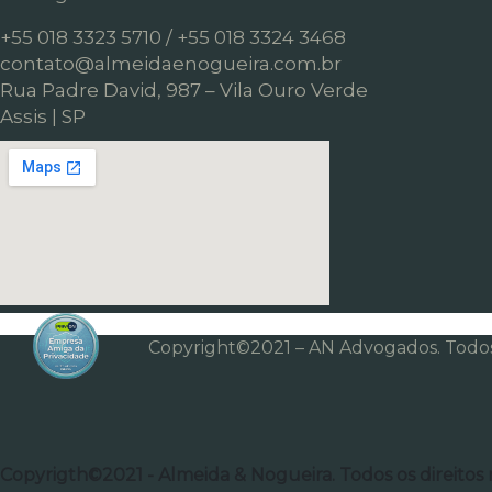
+55 018 3323 5710 / +55 018 3324 3468
contato@almeidaenogueira.com.br
Rua Padre David, 987 – Vila Ouro Verde
Assis | SP
Copyright©2021 – AN Advogados. Todos 
Copyrigth©2021 - Almeida & Nogueira. Todos os direitos