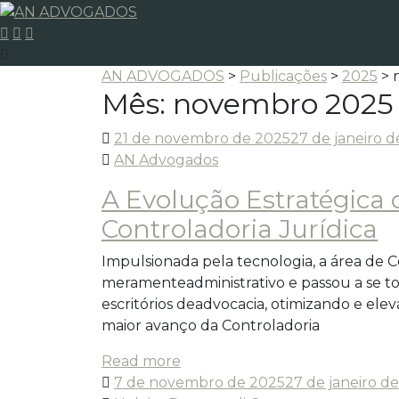
AN ADVOGADOS
>
Publicações
>
2025
>
Mês:
novembro 2025
21 de novembro de 2025
27 de janeiro 
AN Advogados
A Evolução Estratégica
Controladoria Jurídica
Impulsionada pela tecnologia, a área de 
meramenteadministrativo e passou a se to
escritórios deadvocacia, otimizando e el
maior avanço da Controladoria
Read more
7 de novembro de 2025
27 de janeiro d