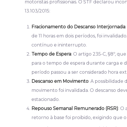
motoristas profissionais. O STF declarou incon
13.103/2015:
Fracionamento do Descanso Interjornada
de 11 horas em dois períodos, foi invalidad
contínuo e ininterrupto.
Tempo de Espera
: O artigo 235-C, §8º, q
para o tempo de espera durante carga e des
período passou a ser considerado hora ext
Descanso em Movimento
: A possibilidad
movimento foi invalidada. O descanso dev
estacionado.
Repouso Semanal Remunerado (RSR)
: O
retorno à base foi proibido, exigindo que