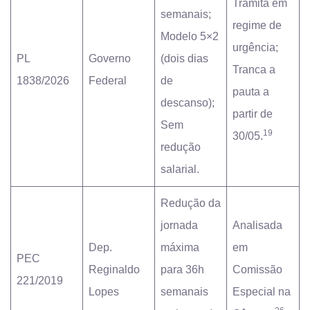
Tramita em
semanais;
regime de
Modelo 5×2
urgência;
PL
Governo
(dois dias
Tranca a
1838/2026
Federal
de
pauta a
descanso);
partir de
Sem
19
30/05.
redução
salarial.
Redução da
jornada
Analisada
Dep.
máxima
em
PEC
Reginaldo
para 36h
Comissão
221/2019
Lopes
semanais
Especial na