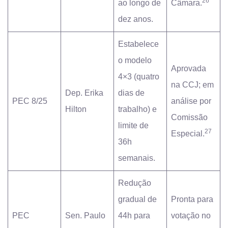
26
ao longo de
Câmara.
dez anos.
Estabelece
o modelo
Aprovada
4×3 (quatro
na CCJ; em
Dep. Erika
dias de
PEC 8/25
análise por
Hilton
trabalho) e
Comissão
limite de
27
Especial.
36h
semanais.
Redução
gradual de
Pronta para
PEC
Sen. Paulo
44h para
votação no