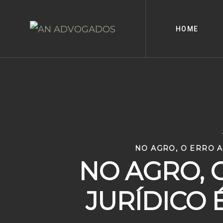
Skip
to
HOME
content
NO AGRO, O ERRO 
NO AGRO, 
JURÍDICO