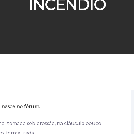
INCÊNDIO
e nasce no fórum.
nal tomada sob pressão, na cláusula pouco
oi formalizada.