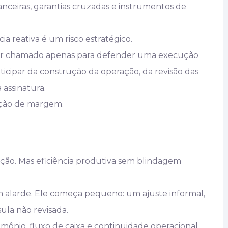
nceiras, garantias cruzadas e instrumentos de
ia reativa é um risco estratégico.
ser chamado apenas para defender uma execução
icipar da construção da operação, da revisão das
a assinatura.
eção de margem.
ução. Mas eficiência produtiva sem blindagem
 alarde. Ele começa pequeno: um ajuste informal,
la não revisada.
ônio, fluxo de caixa e continuidade operacional.