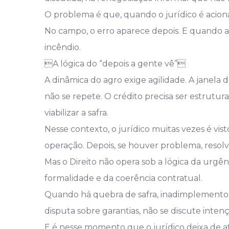
O problema é que, quando o jurídico é acionad
No campo, o erro aparece depois. E quando 
incêndio.
A lógica do “depois a gente vê”
A dinâmica do agro exige agilidade. A janela
não se repete. O crédito precisa ser estrutu
viabilizar a safra.
Nesse contexto, o jurídico muitas vezes é vist
operação. Depois, se houver problema, resolv
Mas o Direito não opera sob a lógica da urgênc
formalidade e da coerência contratual.
Quando há quebra de safra, inadimplemento,
disputa sobre garantias, não se discute inte
E é nesse momento que o jurídico deixa de a