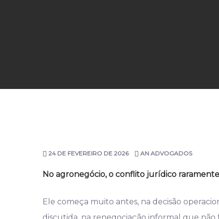
24 DE FEVEREIRO DE 2026
AN ADVOGADOS
No agronegócio, o conflito jurídico rarament
Ele começa muito antes, na decisão operacio
discutida, na renegociação informal que não f